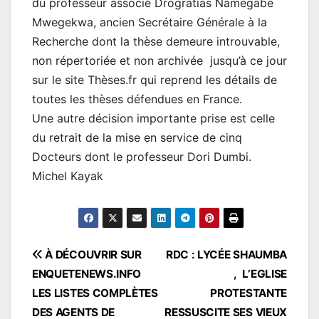
du professeur associé Drogratias Namegabe
Mwegekwa, ancien Secrétaire Générale à la
Recherche dont la thèse demeure introuvable,
non répertoriée et non archivée jusqu’à ce jour
sur le site Thèses.fr qui reprend les détails de
toutes les thèses défendues en France.
Une autre décision importante prise est celle
du retrait de la mise en service de cinq
Docteurs dont le professeur Dori Dumbi.
Michel Kayak
Navigation
À DÉCOUVRIR SUR
RDC : LYCÉE SHAUMBA
ENQUETENEWS.INFO
, L’EGLISE
de
LES LISTES COMPLÈTES
PROTESTANTE
l’article
DES AGENTS DE
RESSUSCITE SES VIEUX