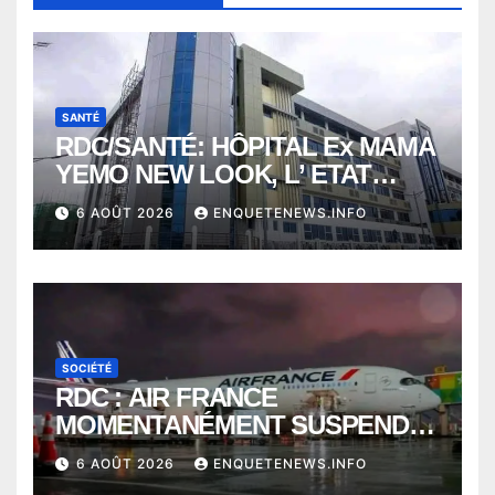
SANTÉ
RDC/SANTÉ: HÔPITAL Ex MAMA
YEMO NEW LOOK, L’ ETAT
PERD LE CONTROLE
6 AOÛT 2026
ENQUETENEWS.INFO
SOCIÉTÉ
RDC : AIR FRANCE
MOMENTANÉMENT SUSPENDU
ENTRE KINSHASA ET PARIS ?
6 AOÛT 2026
ENQUETENEWS.INFO