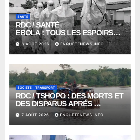
SANTÉ
RDC / SANTÉ
EBOLA : TOUS LES ESPOIRS
VONT VERS SEPTEMBRE
8 AOÛT 2026
ENQUETENEWS.INFO
ALORS QUE L’ÉPIDÉMIE TEND
VERS 2000 DÉCÈS
SOCIÉTÉ
TRANSPORT
RDC / TSHOPO : DES MORTS ET
DES DISPARUS APRÈS
NAUFRAGE D’UNE BALEINIERE
7 AOÛT 2026
ENQUETENEWS.INFO
À QUELQUES KILOMÈTRES DE
KISANGANI