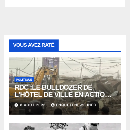
VOUS AVEZ RATÉ
POLITIQUE
RDC :LE BULLDOZER DE
L’HÔTEL DE VILLE EN ACTION
POUR DEGAGER LA VOIE
8 AOÛT 2026
ENQUETENEWS.INFO
PUBLIQUE en action DANS LA
COMMUNE DE NGALIEMA