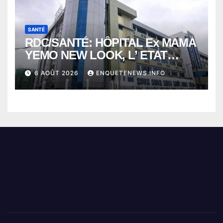
SANTÉ
RDC/SANTÉ: HÔPITAL Ex MAMA
YEMO NEW LOOK, L’ ETAT
PERD LE CONTROLE
6 AOÛT 2026
ENQUETENEWS.INFO