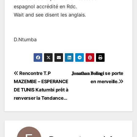
espagnol accrédité en Rdc.
Wait and see disent les anglais.
D.Ntumba
Navigation
Rencontre T.P
𝐉𝐨𝐧𝐚𝐭𝐡𝐚𝐧 𝐁𝐨𝐥𝐢𝐧𝐠𝐢 se porte
MAZEMBE – ESPERANCE
en merveille.
de
DE TUNIS Katumbi prêt à
l’article
renverser la Tendance…