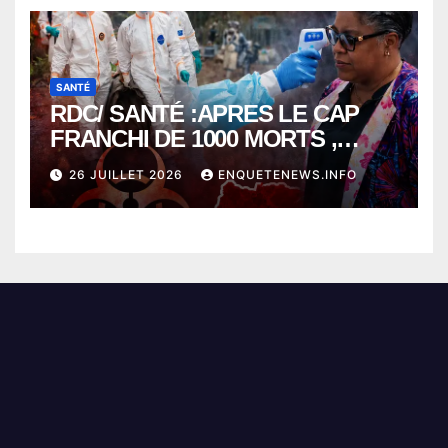
SANTÉ
RDC/ SANTÉ :APRES LE CAP
FRANCHI DE 1000 MORTS ,
EBOLA BAT SON RECORD AVEC
26 JUILLET 2026
ENQUETENEWS.INFO
PLUS DE 400 DÉCÈS EN
SEULEMENT UNE SEMAINE