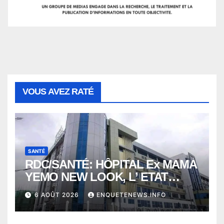
VOUS AVEZ RATÉ
SANTÉ
RDC/SANTÉ: HÔPITAL Ex MAMA
YEMO NEW LOOK, L’ ETAT
PERD LE CONTROLE
6 AOÛT 2026
ENQUETENEWS.INFO