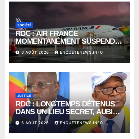
SOCIÉTÉ
RDC : AIR FRANCE
MOMENTANÉMENT SUSPENDU
ENTRE KINSHASA ET PARIS ?
6 AOÛT 2026
ENQUETENEWS.INFO
JUSTICE
RDC : LONGTEMPS DÉTENUS
DANS UN LIEU SECRET, AUBIN
MINAKU ET EMMANUEL
6 AOÛT 2026
ENQUETENEWS.INFO
SHADARY TRANSFÉRÉS À
L’AUDITORAT MILITAIRE