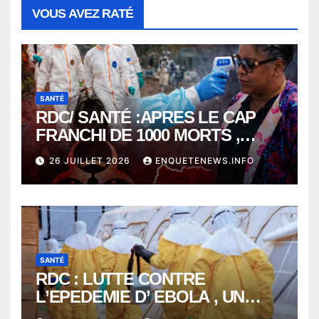
VOUS AVEZ RATÉ
SANTÉ
RDC/ SANTÉ :APRES LE CAP
FRANCHI DE 1000 MORTS ,
EBOLA BAT SON RECORD AVEC
26 JUILLET 2026
ENQUETENEWS.INFO
PLUS DE 400 DÉCÈS EN
SEULEMENT UNE SEMAINE
SANTÉ
RDC : LUTTE CONTRE
L’EPEDEMIE D’ EBOLA , UN
MÉDECIN DE PLUS SUCCOMBE