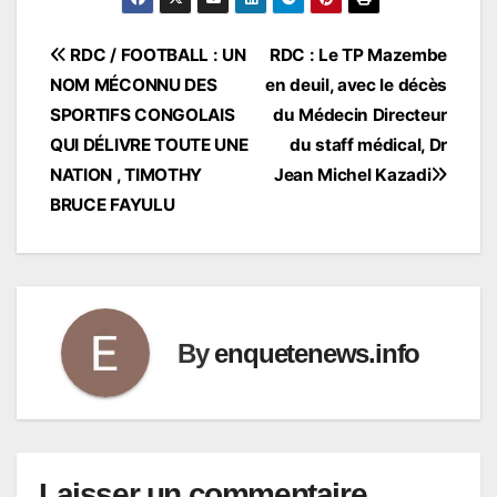
Navigation
RDC / FOOTBALL : UN
RDC : Le TP Mazembe
NOM MÉCONNU DES
en deuil, avec le décès
de
SPORTIFS CONGOLAIS
du Médecin Directeur
l’article
QUI DÉLIVRE TOUTE UNE
du staff médical, Dr
NATION , TIMOTHY
Jean Michel Kazadi
BRUCE FAYULU
By
enquetenews.info
Laisser un commentaire