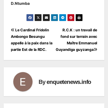
D.Ntumba
Navigation
Le Cardinal Fridolin
R.C.K : un travail de
Ambongo Besungu
fond sur terrain avec
de
appelle à la paix dans la
Maître Emmanuel
l’article
partie Est de la RDC.
Guyandiga guyzanga
By
enquetenews.info