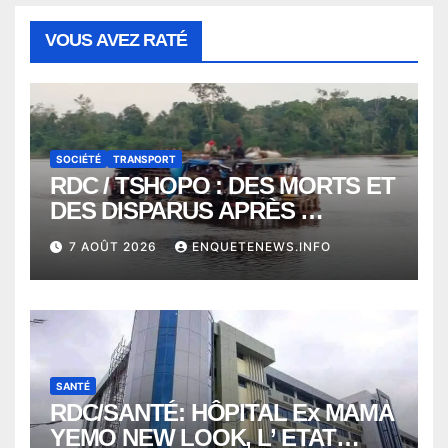
VOUS AVEZ RATÉ
SOCIÉTÉ
TRANSPORT
RDC / TSHOPO : DES MORTS ET
DES DISPARUS APRÈS
NAUFRAGE D’UNE BALEINIERE
7 AOÛT 2026
ENQUETENEWS.INFO
À QUELQUES KILOMÈTRES DE
KISANGANI
SANTÉ
RDC/SANTÉ: HÔPITAL Ex MAMA
YEMO NEW LOOK, L’ ETAT