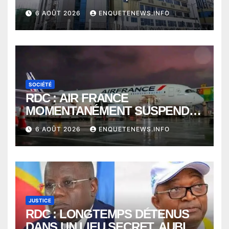
PERD LE CONTROLE
6 AOÛT 2026
ENQUETENEWS.INFO
SOCIÉTÉ
RDC : AIR FRANCE
MOMENTANÉMENT SUSPENDU
ENTRE KINSHASA ET PARIS ?
6 AOÛT 2026
ENQUETENEWS.INFO
JUSTICE
RDC : LONGTEMPS DÉTENUS
DANS UN LIEU SECRET, AUBIN