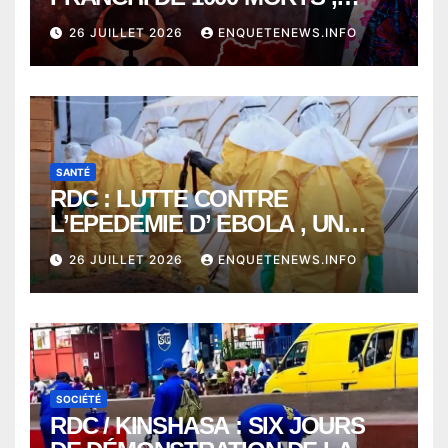
EBOLA BAT SON RECORD AVEC
26 JUILLET 2026
ENQUETENEWS.INFO
PLUS DE 400 DÉCÈS EN
SEULEMENT UNE SEMAINE
SANTÉ
RDC : LUTTE CONTRE
L’EPEDEMIE D’ EBOLA , UN
MÉDECIN DE PLUS SUCCOMBE
26 JUILLET 2026
ENQUETENEWS.INFO
À BUNIA
SOCIÉTÉ
RDC / KINSHASA : SIX JOURS