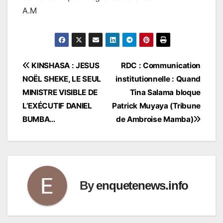
A.M
Navigation
KINSHASA : JESUS
RDC : Communication
NOËL SHEKE, LE SEUL
institutionnelle : Quand
de
MINISTRE VISIBLE DE
Tina Salama bloque
l’article
L’EXÉCUTIF DANIEL
Patrick Muyaya (Tribune
BUMBA…
de Ambroise Mamba)
By
enquetenews.info