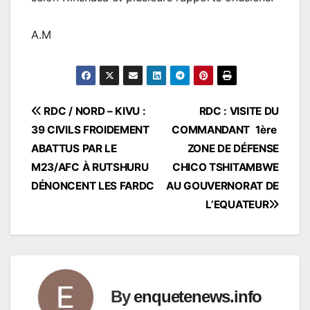
A.M
Navigation
RDC / NORD – KIVU :
RDC : VISITE DU
39 CIVILS FROIDEMENT
COMMANDANT 1ère
de
ABATTUS PAR LE
ZONE DE DÉFENSE
l’article
M23/AFC À RUTSHURU
CHICO TSHITAMBWE
DÉNONCENT LES FARDC
AU GOUVERNORAT DE
L’EQUATEUR
By
enquetenews.info