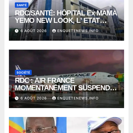
SANTÉ
RDC/SANTÉ: HÔPITAL Ex MAMA
YEMO NEW LOOK, L’ ETAT
PERD LE CONTROLE
6 AOÛT 2026
ENQUETENEWS.INFO
SOCIÉTÉ
RDC : AIR FRANCE
MOMENTANÉMENT SUSPENDU
ENTRE KINSHASA ET PARIS ?
6 AOÛT 2026
ENQUETENEWS.INFO