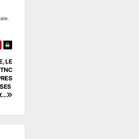
ale.
, LE
RTNC
PRES
 SES
X…