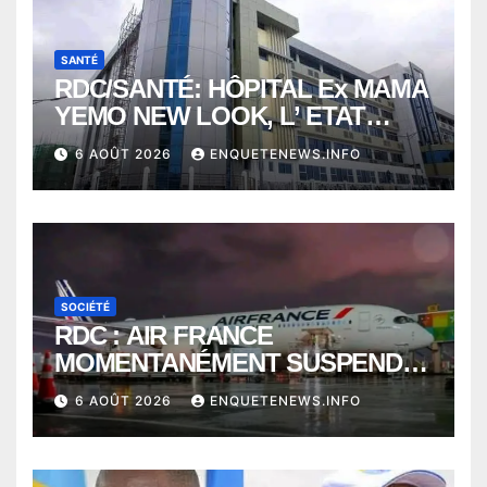
SANTÉ
RDC/SANTÉ: HÔPITAL Ex MAMA
YEMO NEW LOOK, L’ ETAT
PERD LE CONTROLE
6 AOÛT 2026
ENQUETENEWS.INFO
SOCIÉTÉ
RDC : AIR FRANCE
MOMENTANÉMENT SUSPENDU
ENTRE KINSHASA ET PARIS ?
6 AOÛT 2026
ENQUETENEWS.INFO