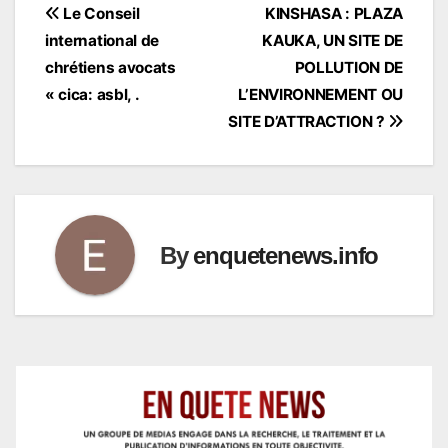
Navigation
Le Conseil
KINSHASA : PLAZA
international de
KAUKA, UN SITE DE
de
chrétiens avocats
POLLUTION DE
l’article
« cica: asbl, .
L’ENVIRONNEMENT OU
SITE D’ATTRACTION ?
By
enquetenews.info