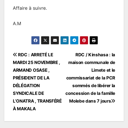
Affaire à suivre.
A.M
Navigation
RDC : ARRETÉ LE
RDC / Kinshasa : la
MARDI 25 NOVEMBRE ,
maison communale de
de
ARMAND OSASE ,
Limete et le
l’article
PRÉSIDENT DE LA
commissariat de la PCR
DÉLÉGATION
sommés de libérer la
SYNDICALE DE
concession de la famille
L’ONATRA , TRANSFÉRÉ
Molebe dans 7 jours
À MAKALA