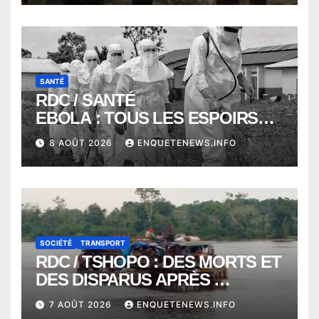
COMMUNE DE NGALIEMA
SANTÉ
RDC / SANTÉ
EBOLA : TOUS LES ESPOIRS
VONT VERS SEPTEMBRE
8 AOÛT 2026
ENQUETENEWS.INFO
ALORS QUE L’ÉPIDÉMIE TEND
VERS 2000 DÉCÈS
SOCIÉTÉ
TRANSPORT
RDC / TSHOPO : DES MORTS ET
DES DISPARUS APRÈS
NAUFRAGE D’UNE BALEINIERE
7 AOÛT 2026
ENQUETENEWS.INFO
À QUELQUES KILOMÈTRES DE