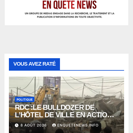
VOUS AVEZ RATÉ
POLITIQUE
RDC :LE BULLDOZER DE
L’HÔTEL DE VILLE EN ACTION
POUR DEGAGER LA VOIE
8 AOÛT 2026
ENQUETENEWS.INFO
PUBLIQUE en action DANS LA