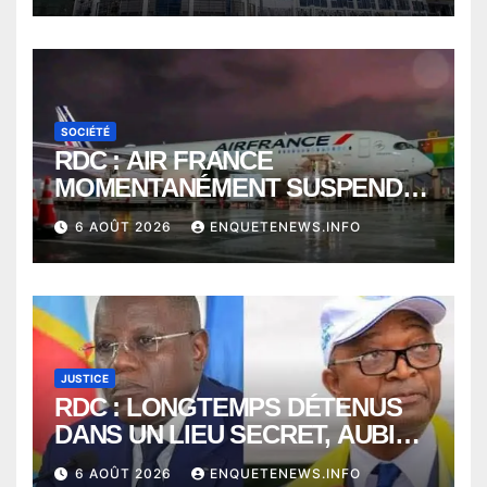
SOCIÉTÉ
RDC : AIR FRANCE
MOMENTANÉMENT SUSPENDU
ENTRE KINSHASA ET PARIS ?
6 AOÛT 2026
ENQUETENEWS.INFO
JUSTICE
RDC : LONGTEMPS DÉTENUS
DANS UN LIEU SECRET, AUBIN
MINAKU ET EMMANUEL
6 AOÛT 2026
ENQUETENEWS.INFO