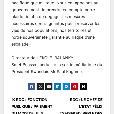
pacifique que militaire. Nous en appelons au
gouvernement de prendre en compte notre
plaidoirie afin de dégager les mesures
nécessaires contraignantes pour préserver les
vies de nos populations, nos territoires et
notre souveraineté garantie au risque d’une
escalade.
Directeur de L’EKOLE IBALANKY
Smet Buassa Landu sur la sortie médiatique du
Président Rwandais Mr Paul Kagame.
Navigation
RDC : FONCTION
RDC : LE CHEF DE
PUBLIQUE / PAIEMENT
L’ETAT FÉLIX
de
DU MOIS DE JUIN,
TSHISEKEDI PARLE DES