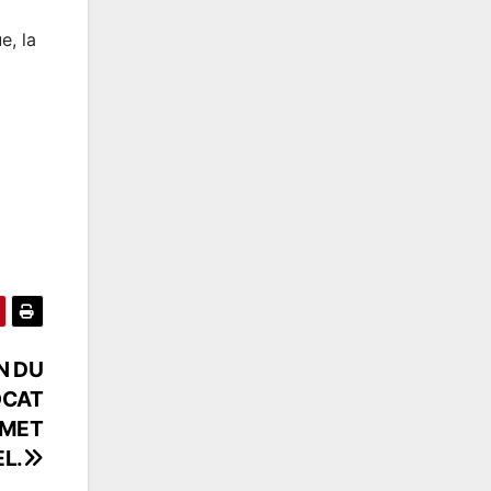
e, la
N DU
OCAT
OMET
L.