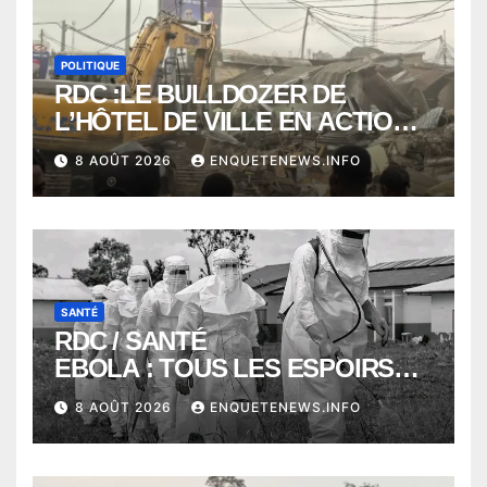
POLITIQUE
RDC :LE BULLDOZER DE
L’HÔTEL DE VILLE EN ACTION
POUR DEGAGER LA VOIE
8 AOÛT 2026
ENQUETENEWS.INFO
PUBLIQUE en action DANS LA
COMMUNE DE NGALIEMA
SANTÉ
RDC / SANTÉ
EBOLA : TOUS LES ESPOIRS
VONT VERS SEPTEMBRE
8 AOÛT 2026
ENQUETENEWS.INFO
ALORS QUE L’ÉPIDÉMIE TEND
VERS 2000 DÉCÈS