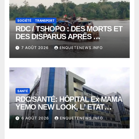
SOCIÉTÉ
TRANSPORT
RDC / TSHOPO : DES MORTS ET
DES DISPARUS APRÈS
NAUFRAGE D’UNE BALEINIERE
7 AOÛT 2026
ENQUETENEWS.INFO
À QUELQUES KILOMÈTRES DE
KISANGANI
SANTÉ
RDC/SANTÉ: HÔPITAL Ex MAMA
YEMO NEW LOOK, L’ ETAT
PERD LE CONTROLE
6 AOÛT 2026
ENQUETENEWS.INFO