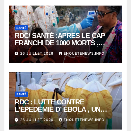
SANTÉ
RDC/ SANTÉ :APRES LE CAP
FRANCHI DE 1000 MORTS ,
EBOLA BAT SON RECORD AVEC
26 JUILLET 2026
ENQUETENEWS.INFO
PLUS DE 400 DÉCÈS EN
SEULEMENT UNE SEMAINE
SANTÉ
RDC : LUTTE CONTRE
L’EPEDEMIE D’ EBOLA , UN
MÉDECIN DE PLUS SUCCOMBE
26 JUILLET 2026
ENQUETENEWS.INFO
À BUNIA