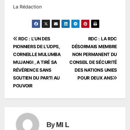
La Rédaction
Navigation
RDC : L’UN DES
RDC : LA RDC
PIONNIERS DE L’UDPS,
DÉSORMAIS MEMBRE
de
CORNEILLE MULUMBA
NON PERMANENT DU
l’article
MUJANGI , A TIRÉ SA
CONSEIL DE SÉCURITÉ
RÉVÉRENCE SANS
DES NATIONS UNIES
SOUTIEN DU PARTI AU
POUR DEUX ANS
POUVOIR
By
Ml L