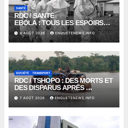
SANTÉ
RDC / SANTÉ
EBOLA : TOUS LES ESPOIRS
VONT VERS SEPTEMBRE
8 AOÛT 2026
ENQUETENEWS.INFO
ALORS QUE L’ÉPIDÉMIE TEND
VERS 2000 DÉCÈS
SOCIÉTÉ
TRANSPORT
RDC / TSHOPO : DES MORTS ET
DES DISPARUS APRÈS
NAUFRAGE D’UNE BALEINIERE
7 AOÛT 2026
ENQUETENEWS.INFO
À QUELQUES KILOMÈTRES DE
KISANGANI