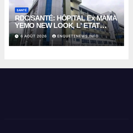
SANTÉ
RDC/SANTÉ: HÔPITAL Ex MAMA
YEMO NEW LOOK, L’ ETAT
PERD LE CONTROLE
6 AOÛT 2026
ENQUETENEWS.INFO