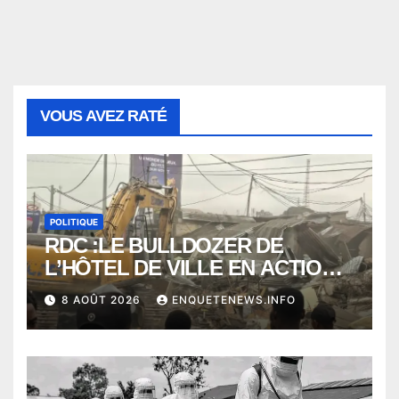
VOUS AVEZ RATÉ
POLITIQUE
RDC :LE BULLDOZER DE
L’HÔTEL DE VILLE EN ACTION
POUR DEGAGER LA VOIE
8 AOÛT 2026
ENQUETENEWS.INFO
PUBLIQUE en action DANS LA
COMMUNE DE NGALIEMA