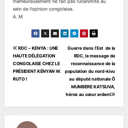
malheureusement ne fait pas l’unanimité au
sein de l’opinion congolaise.
A. M
Navigation
RDC – KENYA : UNE
Guerre dans l’Est de la
HAUTE DÉLÉGATION
RDC, le message de
de
CONGOLAISE CHEZ LE
reconnaissance de la
l’article
PRÉSIDENT KÉNYAN W.
population du nord-kivu
RUTO !
au député nationale Ô
MUMBERE KATSUVA,
héros au cœur ardent