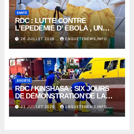
SANTÉ
RDC : LUTTE CONTRE
L’EPEDEMIE D’ EBOLA , UN
MÉDECIN DE PLUS SUCCOMBE
26 JUILLET 2026
ENQUETENEWS.INFO
À BUNIA
SOCIÉTÉ
RDC / KINSHASA : SIX JOURS
DE DÉMONSTRATION DE LA
VOLONTÉ DE CHANGER
23 JUILLET 2026
ENQUETENEWS.INFO
KINSHASA AVEC LA TASK
FORCE PRÉSIDENTIELLE