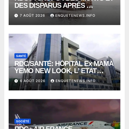
DES DISPARUS APRÈS
NAUFRAGE D’UNE BALEINIERE
7 AOÛT 2026
ENQUETENEWS.INFO
À QUELQUES KILOMÈTRES DE
KISANGANI
SANTÉ
RDC/SANTÉ: HÔPITAL Ex MAMA
YEMO NEW LOOK, L’ ETAT
PERD LE CONTROLE
6 AOÛT 2026
ENQUETENEWS.INFO
SOCIÉTÉ
RDC : AIR FRANCE