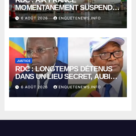
MOMENTANÉMENT SUSPENDU
ENTRE KINSHASA ET PARIS ?
6 AOÛT 2026
ENQUETENEWS.INFO
JUSTICE
RDC : LONGTEMPS DÉTENUS
DANS UN LIEU SECRET, AUBIN
MINAKU ET EMMANUEL
6 AOÛT 2026
ENQUETENEWS.INFO
SHADARY TRANSFÉRÉS À
L’AUDITORAT MILITAIRE