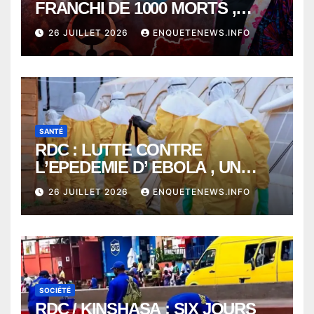
FRANCHI DE 1000 MORTS ,
EBOLA BAT SON RECORD AVEC
26 JUILLET 2026
ENQUETENEWS.INFO
PLUS DE 400 DÉCÈS EN
SEULEMENT UNE SEMAINE
SANTÉ
RDC : LUTTE CONTRE
L’EPEDEMIE D’ EBOLA , UN
MÉDECIN DE PLUS SUCCOMBE
26 JUILLET 2026
ENQUETENEWS.INFO
À BUNIA
SOCIÉTÉ
RDC / KINSHASA : SIX JOURS