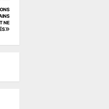
IONS
TAINS
T NE
ÉS