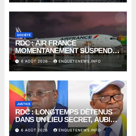
SOCIÉTÉ
RDC : AIR FRANCE
MOMENTANÉMENT SUSPENDU
ENTRE KINSHASA ET PARIS ?
6 AOÛT 2026
ENQUETENEWS.INFO
JUSTICE
RDC : LONGTEMPS DÉTENUS
DANS UN LIEU SECRET, AUBIN
MINAKU ET EMMANUEL
6 AOÛT 2026
ENQUETENEWS.INFO
SHADARY TRANSFÉRÉS À