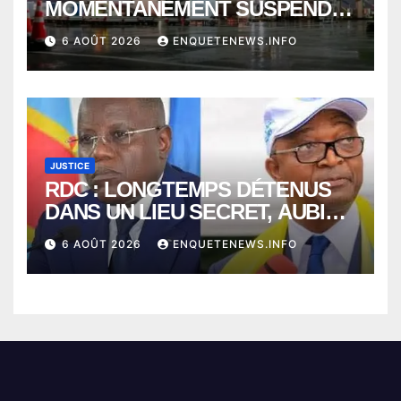
MOMENTANÉMENT SUSPENDU
ENTRE KINSHASA ET PARIS ?
6 AOÛT 2026
ENQUETENEWS.INFO
JUSTICE
RDC : LONGTEMPS DÉTENUS
DANS UN LIEU SECRET, AUBIN
MINAKU ET EMMANUEL
6 AOÛT 2026
ENQUETENEWS.INFO
SHADARY TRANSFÉRÉS À
L’AUDITORAT MILITAIRE