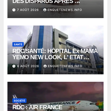
DES DISPARUS APRÈS
NAUFRAGE D’UNE BALEINIERE
7 AOÛT 2026
ENQUETENEWS.INFO
À QUELQUES KILOMÈTRES DE
KISANGANI
SANTÉ
RDC/SANTÉ: HÔPITAL Ex MAMA
YEMO NEW LOOK, L’ ETAT
PERD LE CONTROLE
6 AOÛT 2026
ENQUETENEWS.INFO
SOCIÉTÉ
RDC : AIR FRANCE