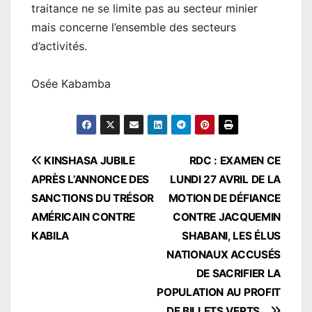
traitance ne se limite pas au secteur minier
mais concerne l’ensemble des secteurs
d’activités.
Osée Kabamba
Navigation
KINSHASA JUBILE
RDC : EXAMEN CE
APRÈS L’ANNONCE DES
LUNDI 27 AVRIL DE LA
de
SANCTIONS DU TRÉSOR
MOTION DE DÉFIANCE
l’article
AMÉRICAIN CONTRE
CONTRE JACQUEMIN
KABILA
SHABANI, LES ÉLUS
NATIONAUX ACCUSÉS
DE SACRIFIER LA
POPULATION AU PROFIT
DE BILLETS VERTS …