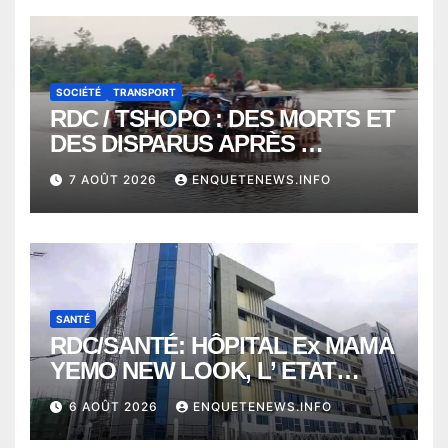
SOCIÉTÉ
TRANSPORT
RDC / TSHOPO : DES MORTS ET
DES DISPARUS APRÈS
NAUFRAGE D’UNE BALEINIERE
7 AOÛT 2026
ENQUETENEWS.INFO
À QUELQUES KILOMÈTRES DE
KISANGANI
SANTÉ
RDC/SANTÉ: HÔPITAL Ex MAMA
YEMO NEW LOOK, L’ ETAT
PERD LE CONTROLE
6 AOÛT 2026
ENQUETENEWS.INFO