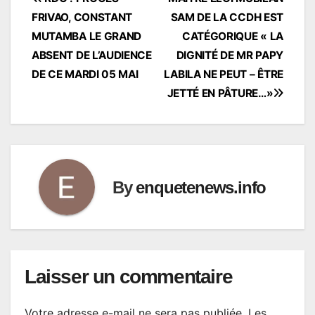
Navigation
FRIVAO, CONSTANT
SAM DE LA CCDH EST
de
MUTAMBA LE GRAND
CATÉGORIQUE « LA
l’article
ABSENT DE L’AUDIENCE
DIGNITÉ DE MR PAPY
DE CE MARDI 05 MAI
LABILA NE PEUT – ÊTRE
JETTÉ EN PÂTURE…»
By
enquetenews.info
Laisser un commentaire
Votre adresse e-mail ne sera pas publiée.
Les