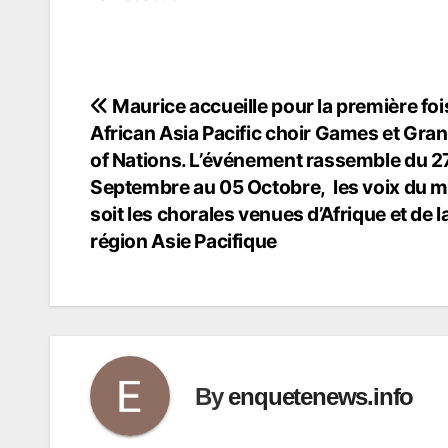
Maurice accueille pour la première foi
Navigation
African Asia Pacific choir Games et Gran
de
of Nations. L’événement rassemble du 2
Septembre au 05 Octobre, les voix du 
l’article
soit les chorales venues d’Afrique et de l
région Asie Pacifique
By
enquetenews.info