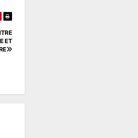
NTRE
E ET
RE