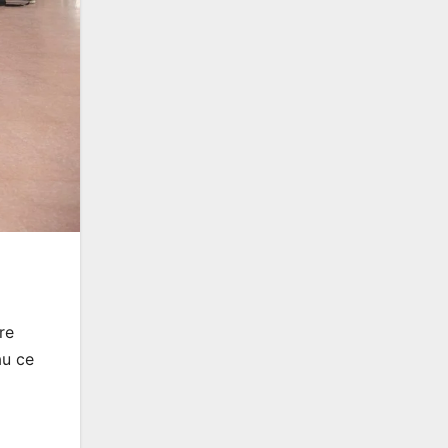
re
au ce