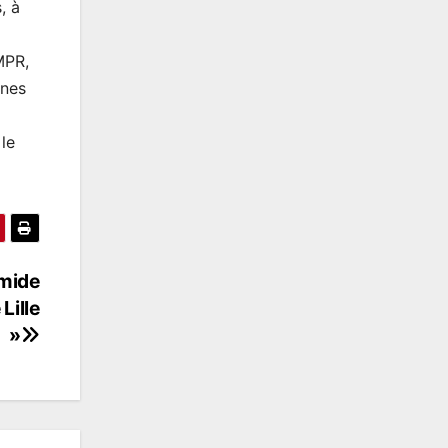
, à
MPR,
nnes
le
omide
Lille
»