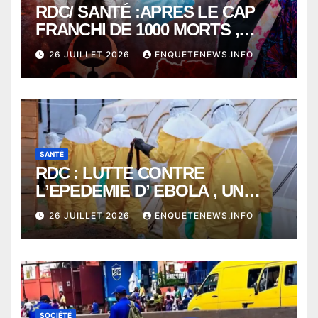
RDC/ SANTÉ :APRES LE CAP
FRANCHI DE 1000 MORTS ,
EBOLA BAT SON RECORD AVEC
26 JUILLET 2026
ENQUETENEWS.INFO
PLUS DE 400 DÉCÈS EN
SEULEMENT UNE SEMAINE
SANTÉ
RDC : LUTTE CONTRE
L’EPEDEMIE D’ EBOLA , UN
MÉDECIN DE PLUS SUCCOMBE
26 JUILLET 2026
ENQUETENEWS.INFO
À BUNIA
SOCIÉTÉ