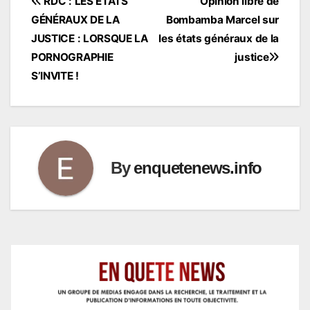
Navigation
RDC : LES ÉTATS
Opinion libre de
GÉNÉRAUX DE LA
Bombamba Marcel sur
de
JUSTICE : LORSQUE LA
les états généraux de la
l’article
PORNOGRAPHIE
justice
S’INVITE !
By
enquetenews.info