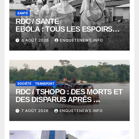
SANTÉ
RDC / SANTÉ
EBOLA : TOUS LES ESPOIRS
VONT VERS SEPTEMBRE
8 AOÛT 2026
ENQUETENEWS.INFO
ALORS QUE L’ÉPIDÉMIE TEND
VERS 2000 DÉCÈS
SOCIÉTÉ
TRANSPORT
RDC / TSHOPO : DES MORTS ET
DES DISPARUS APRÈS
NAUFRAGE D’UNE BALEINIERE
7 AOÛT 2026
ENQUETENEWS.INFO
À QUELQUES KILOMÈTRES DE
KISANGANI