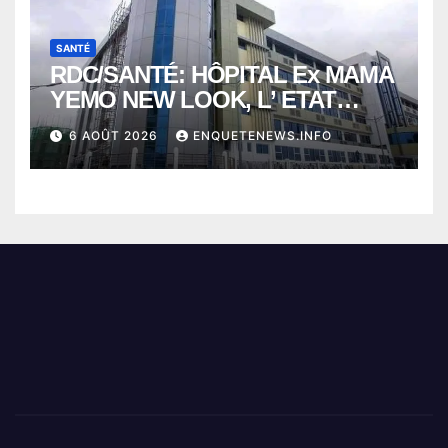
SANTÉ
RDC/SANTÉ: HÔPITAL Ex MAMA
YEMO NEW LOOK, L’ ETAT
PERD LE CONTROLE
6 AOÛT 2026
ENQUETENEWS.INFO