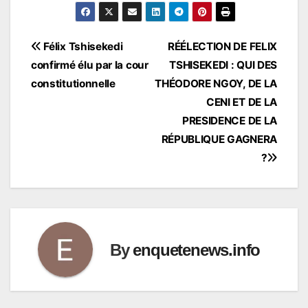
Navigation
Félix Tshisekedi
RÉÉLECTION DE FELIX
confirmé élu par la cour
TSHISEKEDI : QUI DES
de
constitutionnelle
THÉODORE NGOY, DE LA
l’article
CENI ET DE LA
PRESIDENCE DE LA
RÉPUBLIQUE GAGNERA
?
By
enquetenews.info