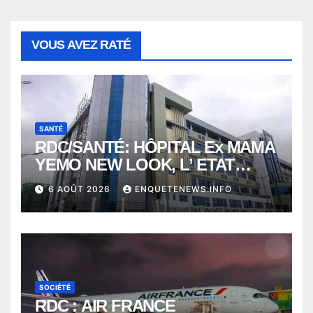
VOUS AVEZ RATÉ
SANTÉ
RDC/SANTÉ: HÔPITAL Ex MAMA
YEMO NEW LOOK, L’ ETAT
PERD LE CONTROLE
6 AOÛT 2026
ENQUETENEWS.INFO
SOCIÉTÉ
RDC : AIR FRANCE