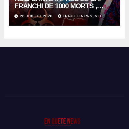
FRANCHI DE 1000 MORTS ,
EBOLA BAT SON RECORD AVEC
26 JUILLET 2026
ENQUETENEWS.INFO
PLUS DE 400 DÉCÈS EN
SEULEMENT UNE SEMAINE