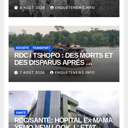
VONT VERS SEPTEMBRE
8 AOÛT 2026
ENQUETENEWS.INFO
ALORS QUE L’ÉPIDÉMIE TEND
VERS 2000 DÉCÈS
SOCIÉTÉ
TRANSPORT
RDC / TSHOPO : DES MORTS ET
DES DISPARUS APRÈS
NAUFRAGE D’UNE BALEINIERE
7 AOÛT 2026
ENQUETENEWS.INFO
À QUELQUES KILOMÈTRES DE
KISANGANI
SANTÉ
RDC/SANTÉ: HÔPITAL Ex MAMA
YEMO NEW LOOK, L’ ETAT