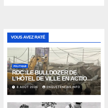
VOUS AVEZ RATÉ
POLITIQUE
RDC :LE BULLDOZER DE
L’HÔTEL DE VILLE EN ACTION
POUR DEGAGER LA VOIE
8 AOÛT 2026
ENQUETENEWS.INFO
PUBLIQUE en action DANS LA
COMMUNE DE NGALIEMA