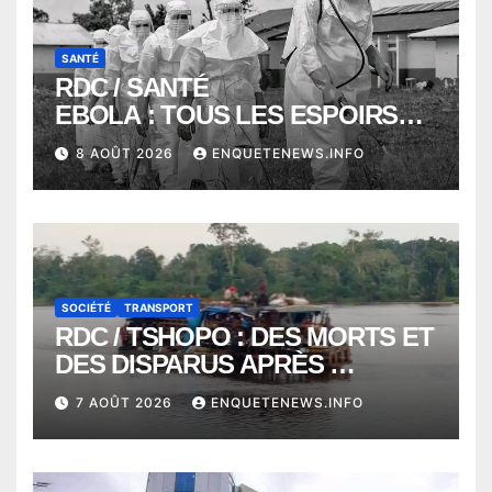
SANTÉ
RDC / SANTÉ
EBOLA : TOUS LES ESPOIRS
VONT VERS SEPTEMBRE
8 AOÛT 2026
ENQUETENEWS.INFO
ALORS QUE L’ÉPIDÉMIE TEND
VERS 2000 DÉCÈS
SOCIÉTÉ
TRANSPORT
RDC / TSHOPO : DES MORTS ET
DES DISPARUS APRÈS
NAUFRAGE D’UNE BALEINIERE
7 AOÛT 2026
ENQUETENEWS.INFO
À QUELQUES KILOMÈTRES DE
KISANGANI