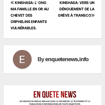
Navigation
KINSHASA: L’ ONG
KINSHASA: VERS UN
MA FAMILLE EN OR AU
DÉNOUEMENT DE LA
de
CHEVET DES
GRÈVE À TRANSCO
l’article
ORPHELINS ENFANTS
VULNÉRABLES.
By
enquetenews.info