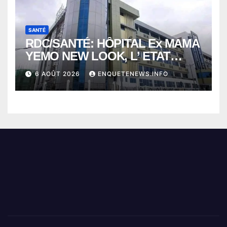
SANTÉ
RDC/SANTÉ: HÔPITAL Ex MAMA
YEMO NEW LOOK, L’ ETAT
PERD LE CONTROLE
6 AOÛT 2026
ENQUETENEWS.INFO