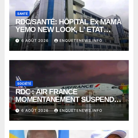
SANTÉ
RDC/SANTÉ: HÔPITAL Ex MAMA
YEMO NEW LOOK, L’ ETAT
PERD LE CONTROLE
6 AOÛT 2026
ENQUETENEWS.INFO
SOCIÉTÉ
RDC : AIR FRANCE
MOMENTANÉMENT SUSPENDU
ENTRE KINSHASA ET PARIS ?
6 AOÛT 2026
ENQUETENEWS.INFO