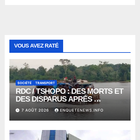
VOUS AVEZ RATÉ
SOCIÉTÉ
TRANSPORT
RDC / TSHOPO : DES MORTS ET
DES DISPARUS APRÈS
NAUFRAGE D’UNE BALEINIERE
7 AOÛT 2026
ENQUETENEWS.INFO
À QUELQUES KILOMÈTRES DE
KISANGANI