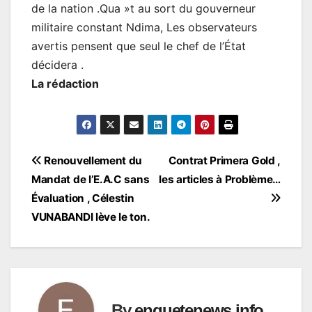
de la nation .Qua »t au sort du gouverneur
militaire constant Ndima, Les observateurs
avertis pensent que seul le chef de l’État
décidera .
La rédaction
Navigation
Renouvellement du
Contrat Primera Gold ,
Mandat de l’E.A.C sans
les articles à Problème…
de
Évaluation , Célestin
l’article
VUNABANDI lève le ton.
By
enquetenews.info