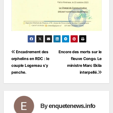
Navigation
Encadrement des
Encore des morts sur le
orphelins en RDC : le
fleuve Congo. Le
de
couple Logereau s’y
ministre Marc Ekila
l’article
penche.
interpellé.
By
enquetenews.info