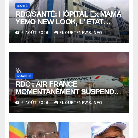
SANTÉ
RDC/SANTÉ: HÔPITAL Ex MAMA
YEMO NEW LOOK, L’ ETAT
PERD LE CONTROLE
6 AOÛT 2026
ENQUETENEWS.INFO
SOCIÉTÉ
RDC : AIR FRANCE
MOMENTANÉMENT SUSPENDU
ENTRE KINSHASA ET PARIS ?
6 AOÛT 2026
ENQUETENEWS.INFO