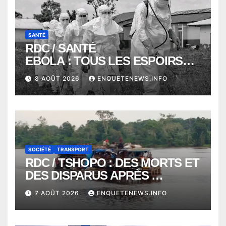
SANTÉ
RDC / SANTÉ
EBOLA : TOUS LES ESPOIRS
VONT VERS SEPTEMBRE
8 AOÛT 2026
ENQUETENEWS.INFO
ALORS QUE L’ÉPIDÉMIE TEND
VERS 2000 DÉCÈS
SOCIÉTÉ
TRANSPORT
RDC / TSHOPO : DES MORTS ET
DES DISPARUS APRÈS
NAUFRAGE D’UNE BALEINIERE
7 AOÛT 2026
ENQUETENEWS.INFO
À QUELQUES KILOMÈTRES DE
KISANGANI