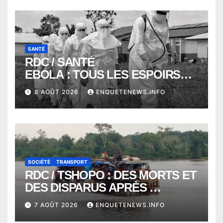
SANTÉ
RDC / SANTÉ
EBOLA : TOUS LES ESPOIRS
VONT VERS SEPTEMBRE
8 AOÛT 2026
ENQUETENEWS.INFO
ALORS QUE L’ÉPIDÉMIE TEND
VERS 2000 DÉCÈS
SOCIÉTÉ
TRANSPORT
RDC / TSHOPO : DES MORTS ET
DES DISPARUS APRÈS
NAUFRAGE D’UNE BALEINIERE
7 AOÛT 2026
ENQUETENEWS.INFO
À QUELQUES KILOMÈTRES DE