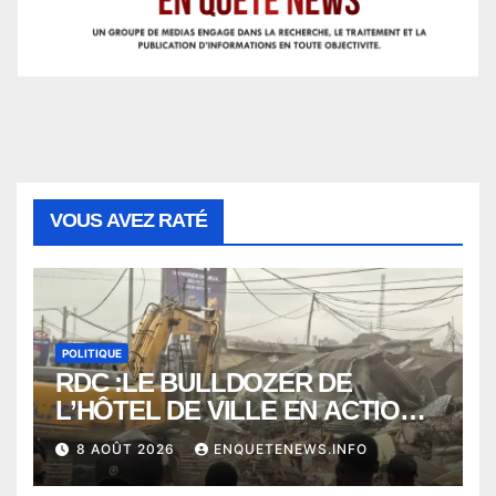
VOUS AVEZ RATÉ
POLITIQUE
RDC :LE BULLDOZER DE
L’HÔTEL DE VILLE EN ACTION
POUR DEGAGER LA VOIE
8 AOÛT 2026
ENQUETENEWS.INFO
PUBLIQUE en action DANS LA
COMMUNE DE NGALIEMA