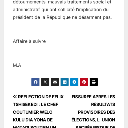
détournements, mauvais traitements social et
administratif qui ont sollicité l’implication du
président de la République ne désarment pas.
Affaire à suivre
M.A
Navigation
REELECTION DE FELIX
FISSUREE APRES LES
TSHISEKEDI : LE CHEF
RÉSULTATS
de
COUTUMIER WELO
PROVISOIRES DES
l’article
KULU DIA YONA DE
ÉLECTIONS, L’ UNION
MATADI SOUTIEN UN
SACRÉE RISQUE DE