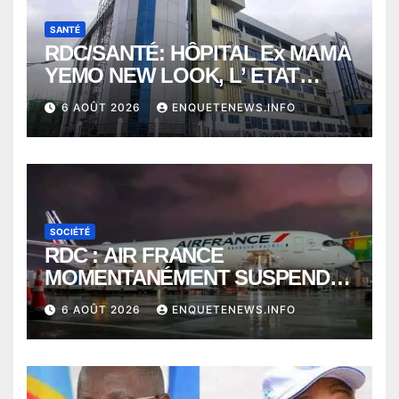
SANTÉ
RDC/SANTÉ: HÔPITAL Ex MAMA
YEMO NEW LOOK, L’ ETAT
PERD LE CONTROLE
6 AOÛT 2026
ENQUETENEWS.INFO
SOCIÉTÉ
RDC : AIR FRANCE
MOMENTANÉMENT SUSPENDU
ENTRE KINSHASA ET PARIS ?
6 AOÛT 2026
ENQUETENEWS.INFO