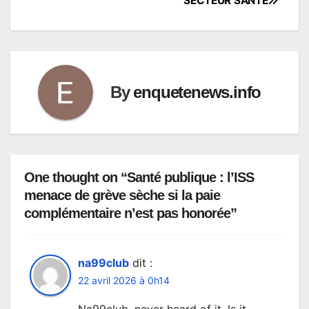
SECTEUR SANTÉ
By
enquetenews.info
One thought on “Santé publique : l’ISS
menace de grève sèche si la paie
complémentaire n’est pas honorée”
na99club
dit :
22 avril 2026 à 0h14
Na99club, never heard of it. Is it