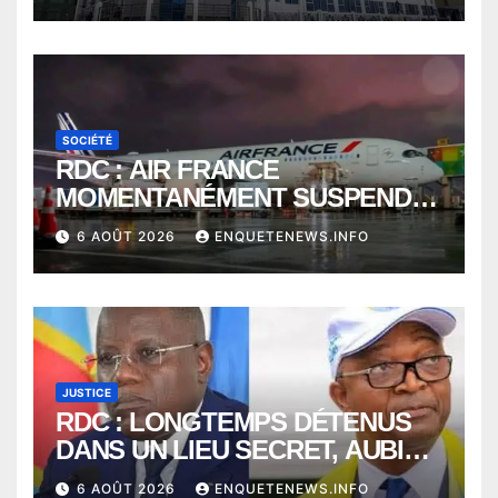
SOCIÉTÉ
RDC : AIR FRANCE
MOMENTANÉMENT SUSPENDU
ENTRE KINSHASA ET PARIS ?
6 AOÛT 2026
ENQUETENEWS.INFO
JUSTICE
RDC : LONGTEMPS DÉTENUS
DANS UN LIEU SECRET, AUBIN
MINAKU ET EMMANUEL
6 AOÛT 2026
ENQUETENEWS.INFO