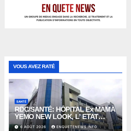
VOUS AVEZ RATÉ
SANTÉ
RDC/SANTÉ: HÔPITAL Ex MAMA
YEMO NEW LOOK, L’ ETAT
PERD LE CONTROLE
6 AOÛT 2026
ENQUETENEWS.INFO