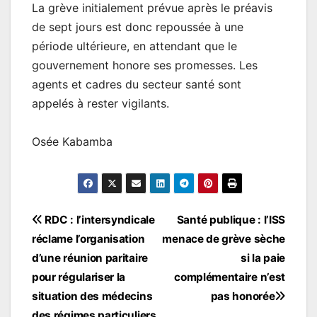
La grève initialement prévue après le préavis
de sept jours est donc repoussée à une
période ultérieure, en attendant que le
gouvernement honore ses promesses. Les
agents et cadres du secteur santé sont
appelés à rester vigilants.
Osée Kabamba
Navigation
RDC : l’intersyndicale
Santé publique : l’ISS
réclame l’organisation
menace de grève sèche
de
d’une réunion paritaire
si la paie
l’article
pour régulariser la
complémentaire n’est
situation des médecins
pas honorée
des régimes particuliers