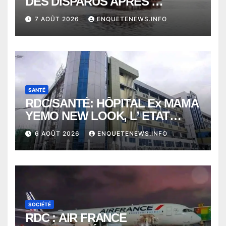
DES DISPARUS APRÈS
NAUFRAGE D’UNE BALEINIERE
7 AOÛT 2026
ENQUETENEWS.INFO
À QUELQUES KILOMÈTRES DE
KISANGANI
SANTÉ
RDC/SANTÉ: HÔPITAL Ex MAMA
YEMO NEW LOOK, L’ ETAT
PERD LE CONTROLE
6 AOÛT 2026
ENQUETENEWS.INFO
SOCIÉTÉ
RDC : AIR FRANCE