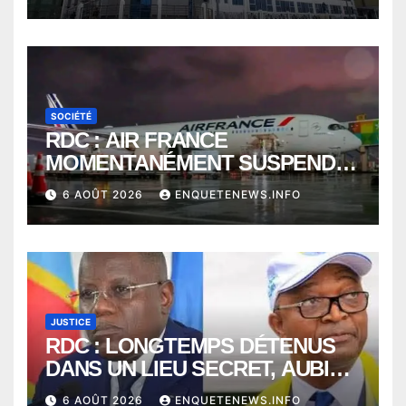
SOCIÉTÉ
RDC : AIR FRANCE
MOMENTANÉMENT SUSPENDU
ENTRE KINSHASA ET PARIS ?
6 AOÛT 2026
ENQUETENEWS.INFO
JUSTICE
RDC : LONGTEMPS DÉTENUS
DANS UN LIEU SECRET, AUBIN
MINAKU ET EMMANUEL
6 AOÛT 2026
ENQUETENEWS.INFO