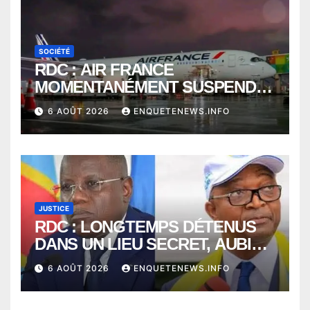
SOCIÉTÉ
RDC : AIR FRANCE
MOMENTANÉMENT SUSPENDU
ENTRE KINSHASA ET PARIS ?
6 AOÛT 2026
ENQUETENEWS.INFO
JUSTICE
RDC : LONGTEMPS DÉTENUS
DANS UN LIEU SECRET, AUBIN
MINAKU ET EMMANUEL
6 AOÛT 2026
ENQUETENEWS.INFO
SHADARY TRANSFÉRÉS À
L’AUDITORAT MILITAIRE