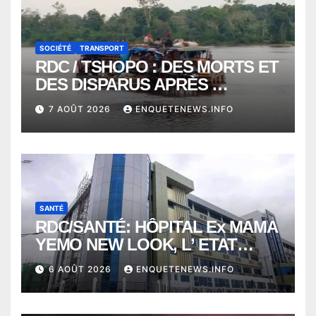
SOCIÉTÉ
TRANSPORT
RDC / TSHOPO : DES MORTS ET
DES DISPARUS APRÈS
NAUFRAGE D’UNE BALEINIERE
7 AOÛT 2026
ENQUETENEWS.INFO
À QUELQUES KILOMÈTRES DE
KISANGANI
SANTÉ
RDC/SANTÉ: HÔPITAL Ex MAMA
YEMO NEW LOOK, L’ ETAT
PERD LE CONTROLE
6 AOÛT 2026
ENQUETENEWS.INFO