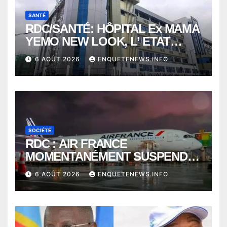
SANTÉ
RDC/SANTÉ: HÔPITAL Ex MAMA
YEMO NEW LOOK, L’ ETAT
PERD LE CONTROLE
6 AOÛT 2026
ENQUETENEWS.INFO
SOCIÉTÉ
RDC : AIR FRANCE
MOMENTANÉMENT SUSPENDU
ENTRE KINSHASA ET PARIS ?
6 AOÛT 2026
ENQUETENEWS.INFO