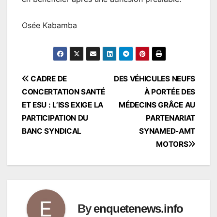
Osée Kabamba
Navigation
CADRE DE
DES VÉHICULES NEUFS
CONCERTATION SANTÉ
À PORTÉE DES
de
ET ESU : L’ISS EXIGE LA
MÉDECINS GRÂCE AU
l’article
PARTICIPATION DU
PARTENARIAT
BANC SYNDICAL
SYNAMED-AMT
MOTORS
By
enquetenews.info